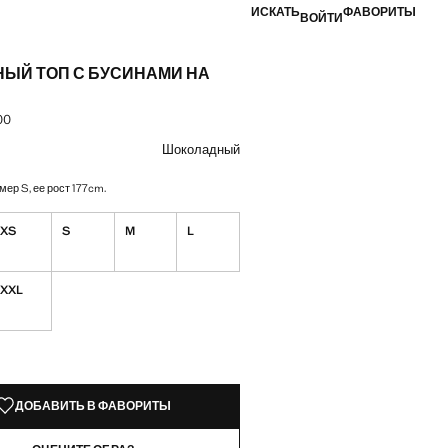
ИСКАТЬ
ФАВОРИТЫ
ВОЙТИ
НЫЙ ТОП С БУСИНАМИ НА
00
а [KZT 21 990,00 ]
вет
цвет: Шоколадный
Шоколадный
мер S, ее рост 177cm.
XS
S
M
L
XXL
КЗЕМПЛЯРЫ!
ИИ. ХОЧУ!
ДОБАВИТЬ В ФАВОРИТЫ