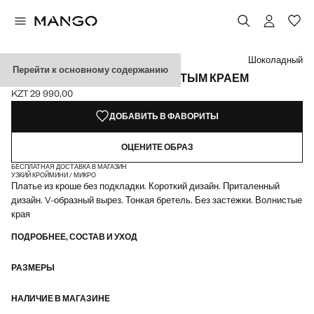
Выберите цвет
Выбранный цвет: Шоколадный
Шоколадный
Перейти к основному содержанию
ПЛАТЬЕ КРОШЕ С ФЕСТОНЧАТЫМ КРАЕМ
KZT 29 990,00
Текущая цена [KZT 29 990,00 ]
ДОБАВИТЬ В ФАВОРИТЫ
ОЦЕНИТЕ ОБРАЗ
БЕСПЛАТНАЯ ДОСТАВКА В МАГАЗИН
УЗКИЙ КРОЙ
МИНИ / МИКРО
Платье из кроше без подкладки. Короткий дизайн. Приталенный
дизайн. V-образный вырез. Тонкая бретель. Без застежки. Волнистые
края
ПОДРОБНЕЕ, СОСТАВ И УХОД
РАЗМЕРЫ
НАЛИЧИЕ В МАГАЗИНЕ