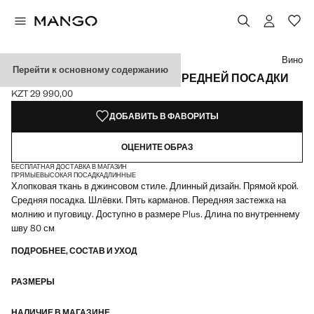
Выберите цвет
Выбранный цвет: Вино
Цвет Белый
Цвет Синий средний
Вино
Перейти к основному содержанию
ДЖИНСЫ MATILDA ПРЯМЫЕ СРЕДНЕЙ ПОСАДКИ
KZT 29 990,00
Текущая цена [KZT 29 990,00 ]
ДОБАВИТЬ В ФАВОРИТЫ
ОЦЕНИТЕ ОБРАЗ
БЕСПЛАТНАЯ ДОСТАВКА В МАГАЗИН
ПРЯМЫЕ
ВЫСОКАЯ ПОСАДКА
ДЛИННЫЕ
Хлопковая ткань в джинсовом стиле. Длинный дизайн. Прямой крой.
Средняя посадка. Шлёвки. Пять карманов. Передняя застежка на
молнию и пуговицу. Доступно в размере Plus. Длина по внутреннему
шву 80 см
ПОДРОБНЕЕ, СОСТАВ И УХОД
РАЗМЕРЫ
НАЛИЧИЕ В МАГАЗИНЕ