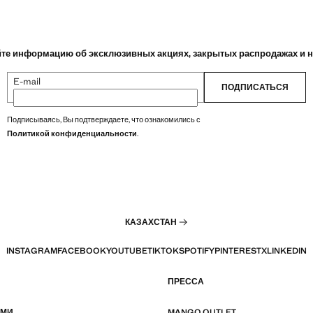
те информацию об эксклюзивных акциях, закрытых распродажах и 
E-mail
ПОДПИСАТЬСЯ
Подписываясь, Вы подтверждаете, что ознакомились с
Политикой конфиденциальности
.
КАЗАХСТАН
INSTAGRAM
FACEBOOK
YOUTUBE
TIKTOK
SPOTIFY
PINTEREST
X
LINKEDIN
ПРЕССА
АМИ
MANGO OUTLET