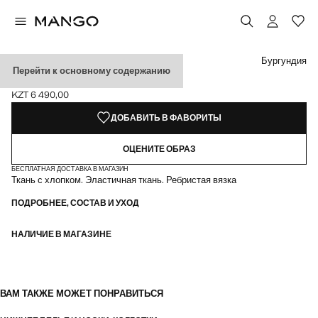
Выберите цвет
Выбранный цвет: Бургундия
Бургундия
Перейти к основному содержанию
КОЛГОТКИ В РУБЧИК
KZT 6 490,00
Текущая цена [KZT 6 490,00 ]
ДОБАВИТЬ В ФАВОРИТЫ
ОЦЕНИТЕ ОБРАЗ
БЕСПЛАТНАЯ ДОСТАВКА В МАГАЗИН
Ткань с хлопком. Эластичная ткань. Ребристая вязка
ПОДРОБНЕЕ, СОСТАВ И УХОД
НАЛИЧИЕ В МАГАЗИНЕ
ВАМ ТАКЖЕ МОЖЕТ ПОНРАВИТЬСЯ