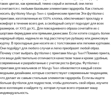
таких цветах, как кремовый, темно-серый и зеленый, они легко
сочетаются с любыми базовыми элементами гардероба. Как стильно
носить футболку Mango Teen с графическим принтом Эти футболки с
принтами, изготовленные из 100% хлопка, обеспечивают прохладу и
комфорт в течение всего дня, а свободный силуэт подходит для всех
размеров, от XXS до XL. Для повседневного образа сочетайте их с
шортами-бермудами или прямыми джинсами. Если хотите создать более
нарядный образ, наденьте их под расстегнутую рубашку или джинсовую
куртку. В прохладные дни носите их с толстовками или легкими куртками.
Они подойдут для любого случая и легко преобразят любой образ.
Почему стоит выбрать футболки с принтами Mango Teen? Помимо принта,
эти вещи действительно отличаются качеством ткани и кроем: удобные,
современные и разработанные с учетом роста фигуры. Футболки с
принтами для мальчиков от Mango Teen обновляются каждый сезон
модными дизайнами, которые соответствуют современным тенденциям,
что делает их самым стильным элементом гардероба. Если вы ищете
больше футболок для подростков, чтобы дополнить свой образ, изучите
всю коллекцию и найдите ту, которая лучше всего отражает вашу
индивидуальность.