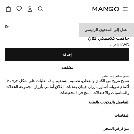
حدد اللون
بيج
انتقل إلى المحتوى الرئيسي
CELEBRATION
جاكيت كلاسيكي كتان
KWD ١٠٫٤٥
السعر الحالي [KWD ١٠٫٤٥ ]
إضافة
مشاهدة
شحن مجاني إلى المتجر
نسيج مزيج من الكتان والقطن. تصميم مستقيم. ياقة بطيات على شكل حرف V.
أكمام طويلة. أساور بأزرار. جيبان بقلابات. إغلاق أمامي بأزرار. مجموعة الحفلات
والمناسبات والاحتفالات. منتج في التخفيضات
التفاصيل والمكونات والعناية
المقاسات
متوافر في المتجر