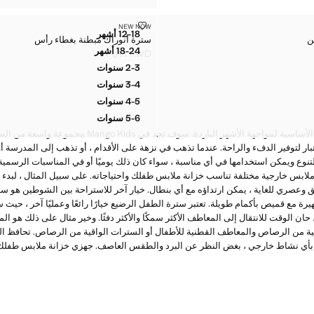
هين
سترة أنوراك مبطنة بغطاء رأس
NEW NOW
المقاسات
12-18 أشهر
ن
سترة أنوراك مبطنة بغطاء رأس
 بوجهين
سترة أنوراك مبطنة بغطاء رأس
18-24 أشهر
KWD ١٩٫٩٩
ن بوجهين
سترة أنوراك مبطنة بغطاء رأس
السعر الحالي [KWD ١٩٫٩٩ ]
2-3 سنوات
 بوجهين
سترة أنوراك مبطنة بغطاء رأس
3-4 سنوات
 بوجهين
سترة أنوراك مبطنة بغطاء رأس
4-5 سنوات
 بوجهين
سترة أنوراك مبطنة بغطاء رأس
5-6 سنوات
 بوجهين
سترة أنوراك مبطنة بغطاء رأس
المعاطف والسترات هي الملابس الأساسية لمواجهة الأشهر البار
 لتوفير الدفء والراحة. عندما تذهب في نزهة على الأقدام ، أو تذهب إلى المدرسة أو 
تنوع ويمكن استخدامها في أي مناسبة ، سواء كان ذلك يوميًا أو في المناسبات الرسمي
لابس خارجية مختلفة تناسب خزانة ملابس طفلك واحتياجاته. على سبيل المثال ، لبدء
ق وعصري للغاية ، يمكن ارتداؤه مع أي بنطال. خيار آخر للاستراحة بين الشوطين هو س
هيرة مع قميص بأكمام طويلة. تعتبر سترة الطفل الرضيع خيارًا رائعًا وعمليًا آخر ، حي
 حان الوقت للانتقال إلى المعاطف الأكثر سمكًا والأكثر دفئًا. وخير مثال على ذلك هو 
ة من الرصاص والمعاطف القطنية للأطفال أو السترات الواقية من الرصاص. تحافظ الب
ي نشاط خارجي ، بغض النظر عن البرد والطقس العاصف. جهزي خزانة ملابس طفلك للب