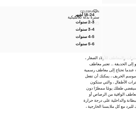
سترة بدلة كلاسيكية
CELEBRATION
المقاسات
18-24 أشهر
سترة بدلة كلاسيكية
سترة بدلة كلاسيكية
2-3 سنوات
KWD ٢٠٫٩٩
سترة بدلة كلاسيكية
السعر الحالي [KWD ٢٠٫٩٩ ]
3-4 سنوات
سترة بدلة كلاسيكية
4-5 سنوات
سترة بدلة كلاسيكية
5-6 سنوات
سترة بدلة كلاسيكية
دة. سوف تجد في Mango Kids مجموعة واسعة من السترات والمعاطف للأولاد الصغار ،
إلى الحديقة ... تعتبر معاطف
ة عندما تحتاج إلى معاطف رسمية
 موسم الخريف ، يمكنك أن تفعل
ترات الأطفال ، والتي ستكون
ث سيقضي طفلك يومًا ممطرًا دون
المعاطف الواقية من الرصاص أو
طانة والداخلية على درجة حرارة
رد مع كل ملابسنا الخارجية ،