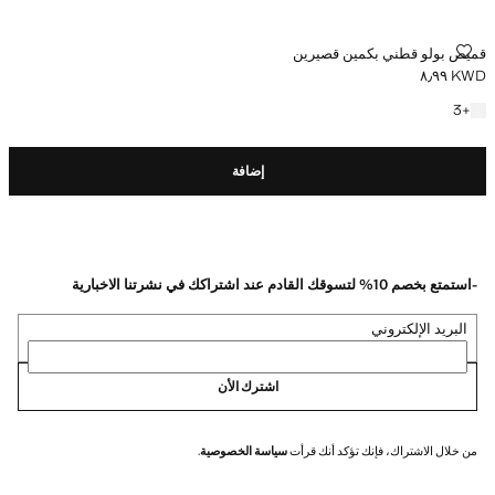
قميص بولو قطني بكمين قصيرين
قميص بولو قطني بكمين قصيرين
KWD ٨٫٩٩
السعر الحالي [KWD ٨٫٩٩ ]
+3 المزيد من الألوان
3
+
إضافة
-استمتع بخصم 10% لتسوقك القادم عند اشتراكك في نشرتنا الاخبارية
البريد الإلكتروني
اشترك الأن
من خلال الاشتراك، فإنك تؤكد أنك قرأت
سياسة الخصوصية
.