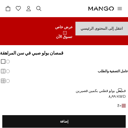
عرض خاص
انتقل إلى المحتوى الرئيسي
تسوق الآن
قمصان بولو صبي في سن المراهقة
تغيير 
عرض
عامل التصفية والطلب
عرض
عرض
قميص بولو قطني بكمين قصيرين
قميص بولو قطني بكمين قصيرين
KWD ٨٫٩٩
السعر الحالي [KWD ٨٫٩٩ ]
+3 المزيد من الألوان
3
+
إضافة