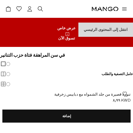
عرض خاص
انتقل إلى المحتوى الرئيسي
تسوق الآن
في سن المراهقة فتاة حزب التنانير
تغيير 
عرض
عامل التصفية والطلب
عرض
عرض
تنورة قصيرة من جلد الشمواه مع دبابيس زخرفية
تنورة قصيرة من جلد الشمواه مع دبابيس زخرفية
KWD ٨٫٩٩
السعر الحالي [KWD ٨٫٩٩ ]
إضافة