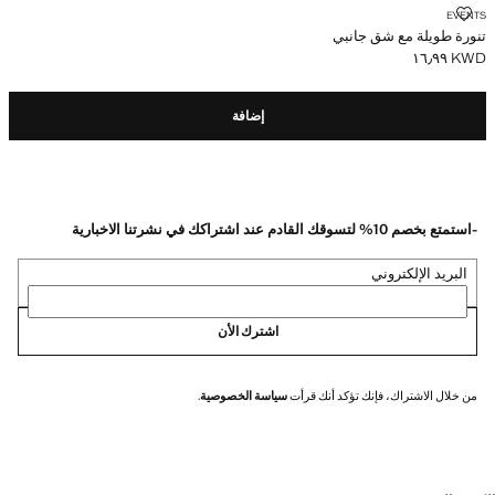
تنورة طويلة مع شق جانبي
EVENTS
تنورة طويلة مع شق جانبي
KWD ١٦٫٩٩
السعر الحالي [KWD ١٦٫٩٩ ]
إضافة
-استمتع بخصم 10% لتسوقك القادم عند اشتراكك في نشرتنا الاخبارية
البريد الإلكتروني
اشترك الأن
من خلال الاشتراك، فإنك تؤكد أنك قرأت
سياسة الخصوصية
.