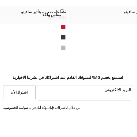
ثير سافينو
محفظة صغيرة بتأثير سافينو
 سافينو
محفظة صغيرة بتأثير سافينو
المقاسات
مقاس واحد
ة بتأثير سافينو
محفظة صغيرة بتأثير سافينو
KWD ٥٫٩٩
السعر الحالي [KWD ٥٫٩٩ ]
الألوان
-استمتع بخصم 10% لتسوقك القادم عند اشتراكك في نشرتنا الاخبارية
البريد الإلكتروني
اشترك الأن
من خلال الاشتراك، فإنك تؤكد أنك قرأت
سياسة الخصوصية
.