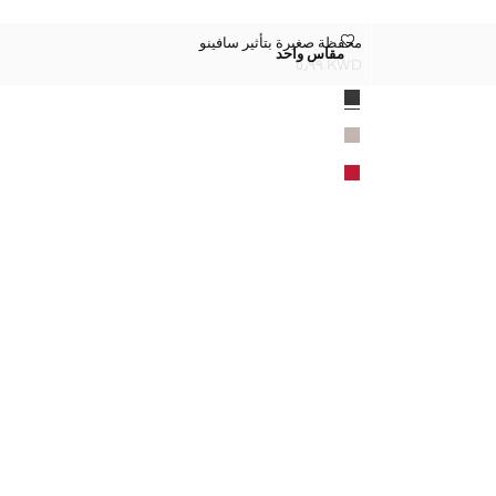
محفظة صغيرة بتأثير سافينو
محفظة صغيرة بتأثير سافينو
المقاسات
مقاس واحد
محفظة صغيرة بتأثير سافينو
KWD ٥٫٩٩
السعر الحالي [KWD ٥٫٩٩ ]
الألوان