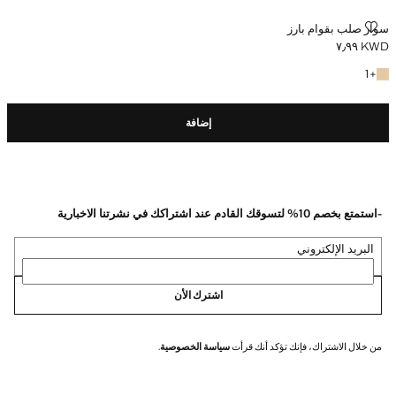
سوار صلب بقوام بارز
سوار صلب بقوام بارز
KWD ٧٫٩٩
السعر الحالي [KWD ٧٫٩٩ ]
+ لون آخر
1
+
إضافة
-استمتع بخصم 10% لتسوقك القادم عند اشتراكك في نشرتنا الاخبارية
البريد الإلكتروني
اشترك الأن
من خلال الاشتراك، فإنك تؤكد أنك قرأت
سياسة الخصوصية
.