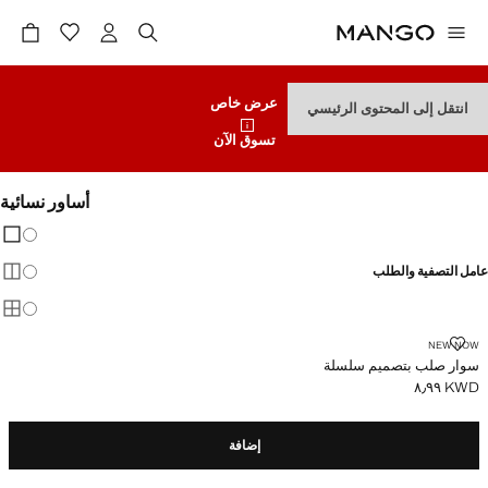
عرض خاص
انتقل إلى المحتوى الرئيسي
تسوق الآن
أساور نسائية
تغيير 
عرض
عامل التصفية والطلب
عرض
عرض
سوار صلب بتصميم سلسلة
NEW NOW
سوار صلب بتصميم سلسلة
KWD ٨٫٩٩
السعر الحالي [KWD ٨٫٩٩ ]
إضافة