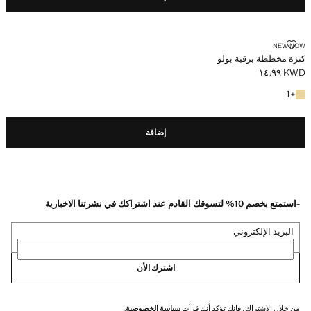
‏كنزة مخططة برقبة بولو
NEW NOW
‏كنزة مخططة برقبة بولو
KWD ١٤٫٩٩
السعر الحالي [KWD ١٤٫٩٩ ]
+ لون آخر
1
+
إضافة
-استمتع بخصم 10% لتسوقك القادم عند اشتراكك في نشرتنا الاخبارية
البريد الإلكتروني
اشترك الأن
من خلال الاشتراك، فإنك تؤكد أنك قرأت
سياسة الخصوصية
.