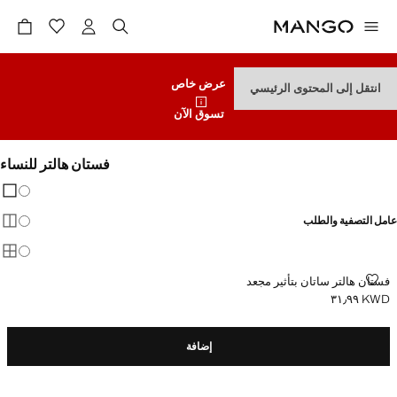
عرض خاص
انتقل إلى المحتوى الرئيسي
تسوق الآن
فستان هالتر للنساء
تغيير 
عرض
عامل التصفية والطلب
عرض
عرض
فستان هالتر ساتان بتأثير مجعد
فستان هالتر ساتان بتأثير مجعد
KWD ٣١٫٩٩
السعر الحالي [KWD ٣١٫٩٩ ]
إضافة