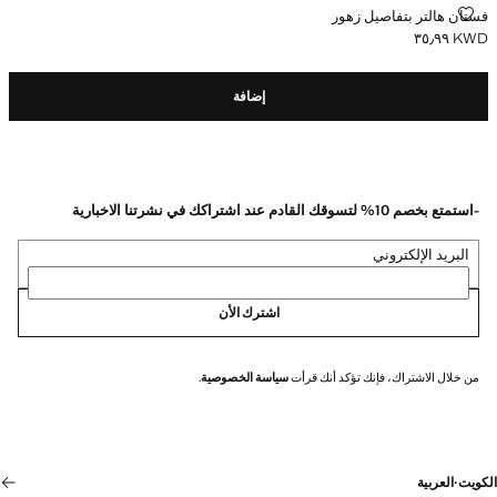
فستان هالتر بتفاصيل زهور
فستان هالتر بتفاصيل زهور
KWD ٣٥٫٩٩
السعر الحالي [KWD ٣٥٫٩٩ ]
إضافة
-استمتع بخصم 10% لتسوقك القادم عند اشتراكك في نشرتنا الاخبارية
البريد الإلكتروني
اشترك الأن
من خلال الاشتراك، فإنك تؤكد أنك قرأت
سياسة الخصوصية
.
الكويت
·
العربية