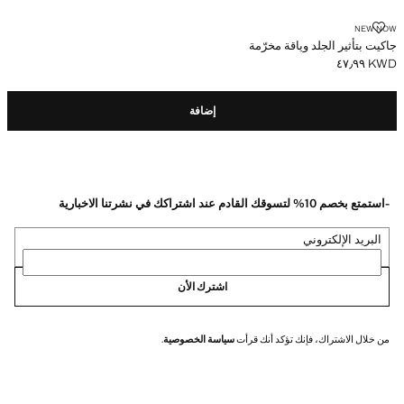
جاكيت بتأثير الجلد وياقة مخرّمة
NEW NOW
جاكيت بتأثير الجلد وياقة مخرّمة
KWD ٤٧٫٩٩
السعر الحالي [KWD ٤٧٫٩٩ ]
إضافة
-استمتع بخصم 10% لتسوقك القادم عند اشتراكك في نشرتنا الاخبارية
البريد الإلكتروني
اشترك الأن
من خلال الاشتراك، فإنك تؤكد أنك قرأت
سياسة الخصوصية
.