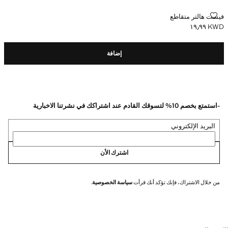
فيست هالتر متقاطع
فيست هالتر متقاطع
KWD ١٩٫٩٩
السعر الحالي [KWD ١٩٫٩٩ ]
إضافة
-استمتع بخصم 10% لتسوقك القادم عند اشتراكك في نشرتنا الاخبارية
البريد الإلكتروني
اشترك الأن
من خلال الاشتراك، فإنك تؤكد أنك قرأت
سياسة الخصوصية
.