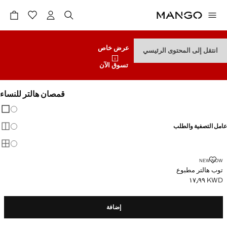
عرض خاص
انتقل إلى المحتوى الرئيسي
تسوق الآن
قمصان هالتر للنساء
تغيير 
عرض
عامل التصفية والطلب
عرض
عرض
توب هالتر مطبوع
NEW NOW
توب هالتر مطبوع
KWD ١٧٫٩٩
السعر الحالي [KWD ١٧٫٩٩ ]
إضافة