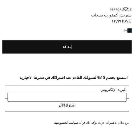
سترتش كمفورت بسحاب
PERFORMANCE
سترتش كمفورت بسحاب
KWD ١٢٫٩٩
السعر الحالي [KWD ١٢٫٩٩ ]
+ لون آخر
1
+
إضافة
-استمتع بخصم 10% لتسوقك القادم عند اشتراكك في نشرتنا الاخبارية
البريد الإلكتروني
اشترك الأن
من خلال الاشتراك، فإنك تؤكد أنك قرأت
سياسة الخصوصية
.