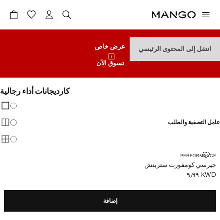
عرض خاص
انتقل إلى المحتوى الرئيسي
تسوق الآن
كارديجانات أداء رجالية
تغيير 
عرض
عامل التصفية والطلب
عرض
عرض
جيرسي كومفورت ستريتش
PERFORMANCE
جيرسي كومفورت ستريتش
KWD ٩٫٩٩
السعر الحالي [KWD ٩٫٩٩ ]
إضافة