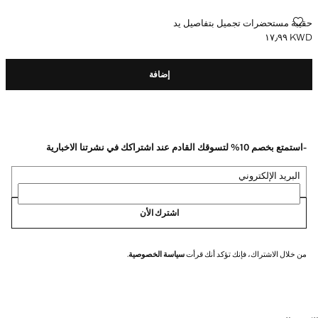
حقيبة مستحضرات تجميل بتفاصيل يد
حقيبة مستحضرات تجميل بتفاصيل يد
KWD ١٧٫٩٩
السعر الحالي [KWD ١٧٫٩٩ ]
إضافة
-استمتع بخصم 10% لتسوقك القادم عند اشتراكك في نشرتنا الاخبارية
البريد الإلكتروني
اشترك الأن
من خلال الاشتراك، فإنك تؤكد أنك قرأت
سياسة الخصوصية
.