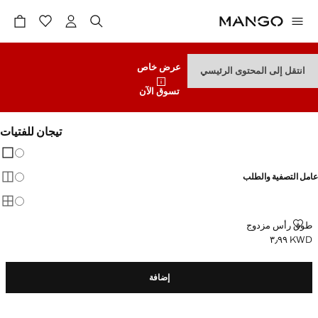
عرض خاص
انتقل إلى المحتوى الرئيسي
تسوق الآن
تيجان للفتيات
تغيير 
عرض
عامل التصفية والطلب
عرض
عرض
طوق رأس مزدوج
طوق رأس مزدوج
KWD ٣٫٩٩
السعر الحالي [KWD ٣٫٩٩ ]
إضافة