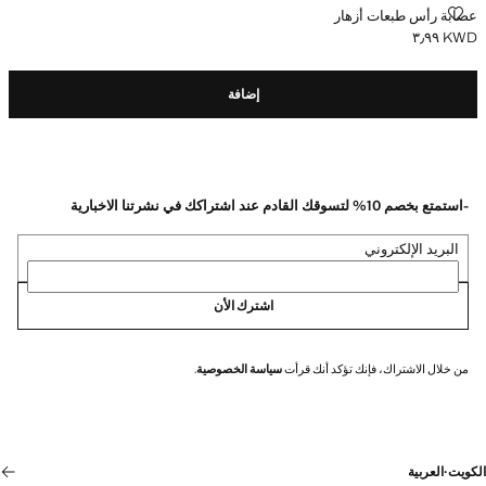
عصابة رأس طبعات أزهار
عصابة رأس طبعات أزهار
KWD ٣٫٩٩
السعر الحالي [KWD ٣٫٩٩ ]
إضافة
-استمتع بخصم 10% لتسوقك القادم عند اشتراكك في نشرتنا الاخبارية
البريد الإلكتروني
اشترك الأن
من خلال الاشتراك، فإنك تؤكد أنك قرأت
سياسة الخصوصية
.
الكويت
·
العربية