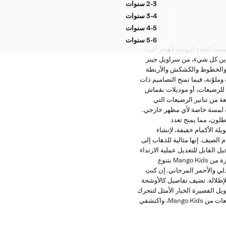
2-3 سنوات
شورت كتان وقطن مزين بالخرز
3-4 سنوات
شورت كتان وقطن مزين بالخرز
4-5 سنوات
شورت كتان وقطن مزين بالخرز
5-6 سنوات
شورت كتان وقطن مزين بالخرز
وعة Mango Kids ستجدين خيارات مصمَّمة خصيصاً للحياة اليومية لأصغر أفراد
جدين كل شيء، من سراويل جينز
ديلات بلمسات مميزة كالتطريز والخطوط والكشكش والأربطة
لوّنة، فيما تمنح التصاميم ذات
 للرضيعات، أو موديلات بقماش
 دون التفريط في العملية. علاوةً على ذلك، تتوفر في Mango تشكيلة واسعة من تنانير الرضيعات التي
 لمسة خاصة لأي مظهر خارجي.
نطلون، مما يمنح تعدد
لة الأكمام خفيفة، لإنشاء
تبحثين عن بديل مختلف، فإن تنانير الرضيعات من Mango Kids خيار رائع لأيام الصيف. إنها مثالية للذهاب إلى
 القابل للتعديل عملية الارتداء
وتضمن الراحة طوال اليوم، فيما تُعدّ التصاميم ذات الجيوب عملية لحفظ الكنوز الصغيرة. تتميز مجموعة السراويل القصيرة من Mango Kids بتنوع
دلي والأحمر المرجاني. إن كنتِ
للإطلالة. تضيف تفاصيل كالأوشحة
 القصيرة الخيار الأمثل لتتحرك
الفتيات بحرية وتبقى منتعشات طوال الصيف. جدّدي خزانة ملابس طفلتك الصغيرة مع مجموعة السراويل القصيرة للرضيعات من Mango Kids، واكتشفي