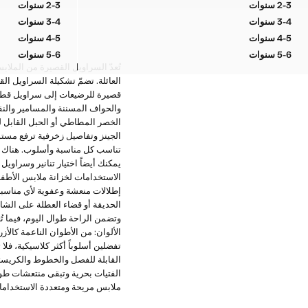
2-3 سنوات
2-3 سنوات
شورت بساق مستقيمة وتطريز أزهار
شورت قطني
3-4 سنوات
3-4 سنوات
شورت بساق مستقيمة وتطريز أزهار
شورت قطني
4-5 سنوات
4-5 سنوات
شورت بساق مستقيمة وتطريز أزهار
شورت قطني
5-6 سنوات
5-6 سنوات
شورت بساق مستقيمة وتطريز أزهار
شورت قطني
العائلة. تضمّ تشكيلة السراويل ا
والحواف المسننة والمسامير والنق
الخصر المطاطي أو الحبل القابل ل
تناسب كل مناسبة وأسلوب. هناك 
يمكنك أيضاً اختيار تنانير وسراويل
الاستخدامات لخزانة ملابس الأطفا
الحديقة أو قضاء العطلة على الشاط
الألوان: من الأطوان الناعمة كالأز
تفضلين أسلوباً أكثر كلاسيكية، فلا
القابلة للفصل والخطوط والكريست
ملابس مريحة ومتعددة الاستخدامات 