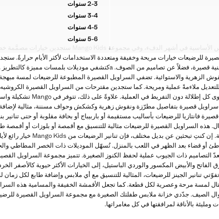
2-3 سنوات
 مع ربطة عنق
شورت كروشيه بتفاصيل مطرزة
3-4 سنوات
 مع ربطة عنق
شورت كروشيه بتفاصيل مطرزة
4-5 سنوات
 مع ربطة عنق
شورت كروشيه بتفاصيل مطرزة
5-6 سنوات
 مع ربطة عنق
شورت كروشيه بتفاصيل مطرزة
تُعدّ السراويل القصيرة من الملابس الأساسية في أشهر الدفء، وفي مجم
لقصيرة للرضيعات خيارات مريحة وخفيفة ومتعددة الاستخدامات لأكثر الأيام حرارةً. ست
قصيرة للرضيعات إلى سراويل قطنية قصيرة، فضلاً عن تصاميم من الصوف. aكتشفي مو
وش الزهرية والاستوائية. تضفي السراويل القصيرة المطبوعة للرضيعات لمسة مبهجة وم
لتعديل ملاءمةً عملية ومريحة. كما ستجدين مقترحات من السراويل القصيرة الكروشيه
الجينز وتفاصيل زخرفية ترفع مستوى كل إطلالة
سراويل قصيرة بتفاصيل مطرّزة ونقوش زهرية وكشكش وحواف مسننة، مثالية لإضافة
 قصيرة فانتازيا للرضيعات بأساليب مستقيمة أو باربيباج أو بحافة مقلوبة أو حتى تنانير ب
ل. هذه السراويل القصيرة للرضيعات مثالية للتنسيق مع أقمصة أو بلوزات أو أقمصة طوي
إطلالات منعشة وعفوية لأي مناسبة. إن كنتِ 
ئ أو قضاء بعد الظهر في اللعب بالمنزل. تُسهّل الموديلات ذات الخصر المطاطي والحبل
رق الفاتح والأبيض المكسور والوردي الباستيل، إلى الخيارات الأكثر حيوية كالأصفر الخر
 تفوّتي تنانير الجينز للرضيعات، المثالية للتنسيق مع أي ملابس وإضافة طابع لكل زمان 
ال لمسة مرحة وعصرية لكل قطعة. كما تجعل الأقمشة الخفيفة والمسامية هذه السراويل
ومليئة بالأناقة لمرافقتها في كل مغامراتها.