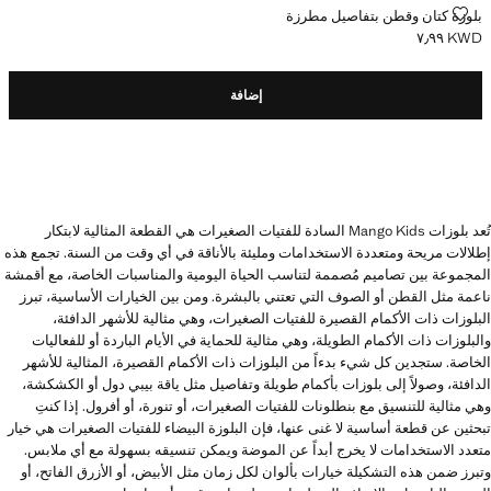
بلوزة كتان وقطن بتفاصيل مطرزة
بلوزة كتان وقطن بتفاصيل مطرزة
KWD ٧٫٩٩
السعر الحالي [KWD ٧٫٩٩ ]
إضافة
تُعد بلوزات Mango Kids السادة للفتيات الصغيرات هي القطعة المثالية لابتكار
إطلالات مريحة ومتعددة الاستخدامات ومليئة بالأناقة في أي وقت من السنة. تجمع هذه
المجموعة بين تصاميم مُصممة لتناسب الحياة اليومية والمناسبات الخاصة، مع أقمشة
ناعمة مثل القطن أو الصوف التي تعتني بالبشرة. ومن بين الخيارات الأساسية، تبرز
البلوزات ذات الأكمام القصيرة للفتيات الصغيرات، وهي مثالية للأشهر الدافئة،
والبلوزات ذات الأكمام الطويلة، وهي مثالية للحماية في الأيام الباردة أو للفعاليات
الخاصة. ستجدين كل شيء بدءاً من البلوزات ذات الأكمام القصيرة، المثالية للأشهر
الدافئة، وصولاً إلى بلوزات بأكمام طويلة وتفاصيل مثل ياقة بيبي دول أو الكشكشة،
وهي مثالية للتنسيق مع بنطلونات للفتيات الصغيرات، أو تنورة، أو أفرول. إذا كنتِ
تبحثين عن قطعة أساسية لا غنى عنها، فإن البلوزة البيضاء للفتيات الصغيرات هي خيار
متعدد الاستخدامات لا يخرج أبداً عن الموضة ويمكن تنسيقه بسهولة مع أي ملابس.
وتبرز ضمن هذه التشكيلة خيارات بألوان لكل زمان مثل الأبيض، أو الأزرق الفاتح، أو