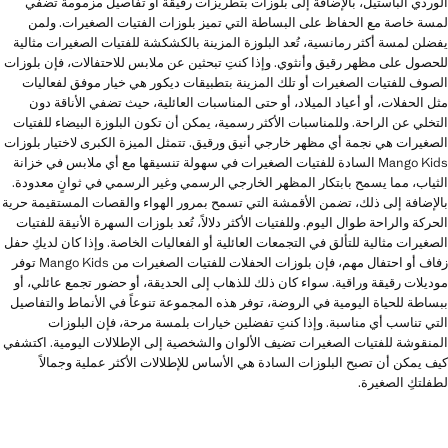
الوردي الباستيل، بالإضافة إلى بلوزات بتطريزات رقيقة أو تفاصيل مزمومة تضفي
لمسة خاصة مع الحفاظ على البساطة التي تميز بلوزات الفتيات الصغيرات. ولمن
يفضلن لمسة أكثر رمانسية، تُعد البلوزة المزينة بالكشكشة للفتيات الصغيرات مثالية
للحصول على مظهر رقيق وأنثوي. وإذا كنتِ تبحثين عن ملابس للاحتفالات، فإن بلوزات
الصوف للفتيات الصغيرات أو تلك المزينة بتطبيقات ديكور هي خيار موفق لفعاليات
مثل الحفلات، أو أعياد الميلاد، أو حتى المناسبات العائلية، حيث تضفي الأناقة دون
التخلي عن الراحة. وللمناسبات الأكثر رسمية، يمكن أن تكون البلوزة البيضاء للفتيات
الصغيرات هي نجمة أي مظهر خارجي أنيق ورقيق. تتمثل الميزة الكبرى لاختيار بلوزات
Mango Kids السادة للفتيات الصغيرات في سهولة تنسيقها مع أي ملابس في خزانة
الثياب، مما يسمح بابتكار المظهر الخارجي الرسمي وغير الرسمي في ثوانٍ معدودة.
بالإضافة إلى ذلك، تضمن الأقمشة التي تسمح بمرور الهواء والقصات المستقيمة حرية
الحركة والراحة طوال اليوم. وللفتيات الأكثر دلالاً، تُعد بلوزات السهرة الأنيقة للفتيات
الصغيرات مثالية للتألق في التجمعات العائلية أو الفعاليات الخاصة. وإذا كان لديكِ حفل
زفاف أو احتفال مهم، فإن بلوزات الحفلات للفتيات الصغيرات من Mango Kids توفر
موديلات رقيقة وراقية. سواء كان ذلك للذهاب إلى الحديقة، أو حضور تجمع عائلي، أو
ببساطة للحياة اليومية في الروضة، توفر هذه المجموعة تنوعاً في الأنماط والتفاصيل
التي تناسب أي مناسبة. وإذا كنتِ تفضلين خيارات بلمسة مرحة، فإن البلوزات
المنقوشة للفتيات الصغيرات تضيف الألوان والشخصية إلى الإطلالات اليومية. اكتشفي
كيف يمكن أن تصبح البلوزات السادة هي الأساس للإطلالات الأكثر عملية وجمالاً
لطفلتكِ الصغيرة.