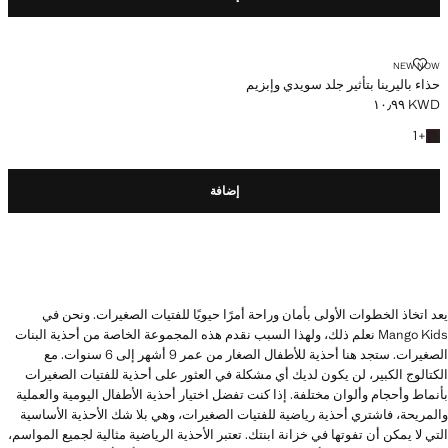
حذاء باليرينا بتأثير جلد سويدي وإبزيم
NEW NOW
حذاء باليرينا بتأثير جلد سويدي وإبزيم
KWD ١٠٫٩٩
السعر الحالي [KWD ١٠٫٩٩ ]
+ لون آخر
1
+
إضافة
يعد اتخاذ الخطوات الأولى بأمان وراحة أمرًا حيويًا للفتيات الصغيرات. ونحن في
Mango Kids نعلم ذلك، ولهذا السبب نقدم هذه المجموعة الخاصة من أحذية البنات
الصغيرات. ستجد هنا أحذية للأطفال الصغار من عمر 9 أشهر إلى 6 سنوات. مع
الكتالوج الكبير، لن يكون لديك أي مشكلة في العثور على أحذية للفتيات الصغيرات
بأنماط وأحجام وألوان مختلفة. إذا كنت تفضل اختيار أحذية الأطفال اليومية والعملية
والمريحة، فاشتري أحذية رياضية للفتيات الصغيرات، وهي بلا شك الأحذية الأساسية
التي لا يمكن أن تفوتها في خزانة ابنتك. تعتبر الأحذية الرياضية مثالية لجميع المواسم،