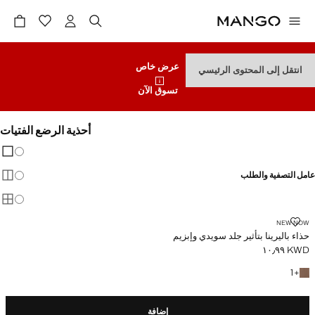
عرض خاص
انتقل إلى المحتوى الرئيسي
تسوق الآن
أحذية الرضع الفتيات
تغيير 
عرض
عامل التصفية والطلب
عرض
عرض
حذاء باليرينا بتأثير جلد سويدي وإبزيم
NEW NOW
حذاء باليرينا بتأثير جلد سويدي وإبزيم
KWD ١٠٫٩٩
السعر الحالي [KWD ١٠٫٩٩ ]
+ لون آخر
1
+
إضافة