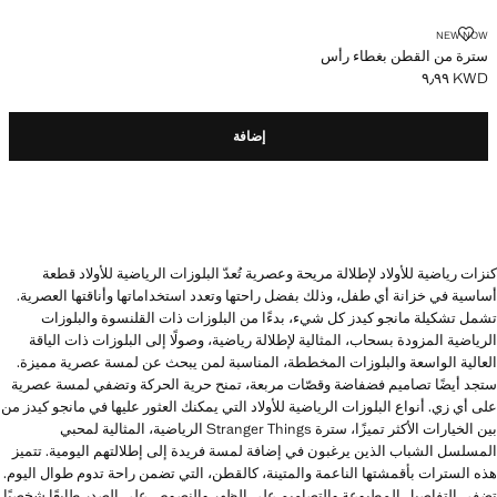
سترة من القطن بغطاء رأس
NEW NOW
سترة من القطن بغطاء رأس
KWD ٩٫٩٩
السعر الحالي [KWD ٩٫٩٩ ]
إضافة
كنزات رياضية للأولاد لإطلالة مريحة وعصرية تُعدّ البلوزات الرياضية للأولاد قطعة
أساسية في خزانة أي طفل، وذلك بفضل راحتها وتعدد استخداماتها وأناقتها العصرية.
تشمل تشكيلة مانجو كيدز كل شيء، بدءًا من البلوزات ذات القلنسوة والبلوزات
الرياضية المزودة بسحاب، المثالية لإطلالة رياضية، وصولًا إلى البلوزات ذات الياقة
العالية الواسعة والبلوزات المخططة، المناسبة لمن يبحث عن لمسة عصرية مميزة.
ستجد أيضًا تصاميم فضفاضة وقصّات مربعة، تمنح حرية الحركة وتضفي لمسة عصرية
على أي زي. أنواع البلوزات الرياضية للأولاد التي يمكنك العثور عليها في مانجو كيدز من
بين الخيارات الأكثر تميزًا، سترة Stranger Things الرياضية، المثالية لمحبي
المسلسل الشباب الذين يرغبون في إضافة لمسة فريدة إلى إطلالتهم اليومية. تتميز
هذه السترات بأقمشتها الناعمة والمتينة، كالقطن، التي تضمن راحة تدوم طوال اليوم.
تضفي التفاصيل المطبوعة والتصاميم على الظهر والنصوص على الصدر طابعًا شخصيًا