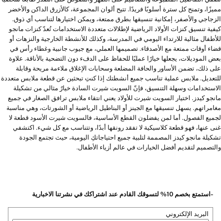
مميزًا، وتمنح كل سترة أسلوبًا فريدًا. تتيح ألوان المجموعة، كالأزرق الداكن والأخضر
الزجاجي والأصفر، إمكانية تنسيقها بطرق ممتعة، ويمكن اختيارها لتناسب أي ذوق.
كيفية تنسيق كنزات الأولاد الرياضية لإطلالات متعددة الاستخدامات تُعدّ كنزات مانجو
للأطفال مثالية للارتداء اليومي في المدرسة، وكذلك للأنشطة الخارجية والنزهات أو
قضاء أوقات ممتعة مع الأصدقاء. تصميمها العملي، مع جيوب جانبية وغطاء رأس في
بعض الموديلات، يجعلها خيارًا عمليًا للحفاظ على الدفء دون التضحية بالأناقة. علاوة
على ذلك، تضمن الأساور والحافة المضلعة وسحابات الإغلاق ملاءمة مريحة وقابلة
للتعديل. ملابس عملية تناسب جميع أنشطتك إذا كنتِ تبحثين عن قطعة ملابس متعددة
الاستخدامات وسهلة التنسيق، فإنّ السويت شيرت السادة خيارٌ مثالي من تشكيلة
مانجو كيدز. اختيار السويت شيرت للأولاد يعني انتقاء ملابس ترافق الصغار في جميع
مغامراتهم. يسهل تنسيقها مع الجينز أو البناطيل الرياضية أو الشورتات، وهي مناسبة
لجميع الفصول. أما لمن يفضلون القطع الأساسية، فالسويت شيرت الأسود قطعة لا
غنى عنها، فهو قطعة كلاسيكية لا تفقد رونقها أبدًا، وتتناسب مع كل شيء. اكتشفي
تشكيلة مانجو كيدز المصممة لتلبية جميع احتياجاتكِ اليومية، حيث تجتمع الجودة
والتصميم لتقديم أفضل الخيارات في عالم أزياء الأطفال.
-استمتع بخصم 10% لتسوقك القادم عند اشتراكك في نشرتنا الاخبارية
البريد الإلكتروني