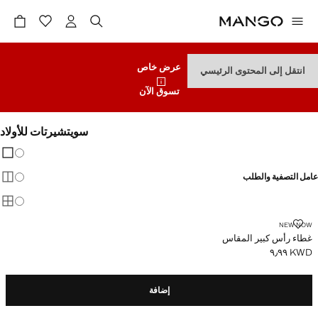
عرض خاص
انتقل إلى المحتوى الرئيسي
تسوق الآن
سويتشيرتات للأولاد
تغيير 
عرض
عامل التصفية والطلب
عرض
عرض
غطاء رأس كبير المقاس
NEW NOW
غطاء رأس كبير المقاس
KWD ٩٫٩٩
السعر الحالي [KWD ٩٫٩٩ ]
إضافة