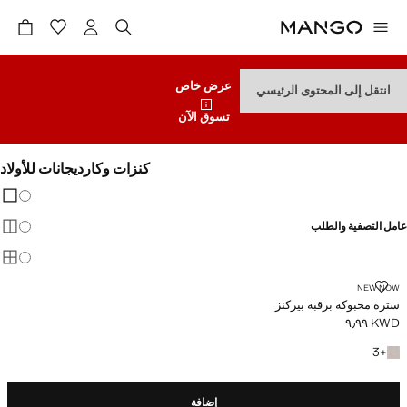
عرض خاص
انتقل إلى المحتوى الرئيسي
تسوق الآن
كنزات وكارديجانات للأولاد
تغيير 
عرض
عامل التصفية والطلب
عرض
عرض
سترة محبوكة برقبة بيركنز
NEW NOW
سترة محبوكة برقبة بيركنز
KWD ٩٫٩٩
السعر الحالي [KWD ٩٫٩٩ ]
+3 المزيد من الألوان
3
+
إضافة