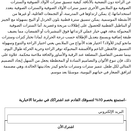
عن الراحة دون التضحية بالأناقة. كيفية تنسيق سترات الأولاد الصوفية والسترات
الصوفية مع الملابس الأخرى تتميز سترات الأولاد الصوفية والسترات الصوفية بتعدد
استخداماتها، إذ يمكن ارتداؤها في المدرسة، أو التجمعات العائلية، أو غيرها من
الأنشطة الموسمية. يمكن تنسيق سترة قطنية بلون الخردل أو البيج بسهولة مع الجينز
أو البناطيل القطنية للحصول على إطلالات مريحة وعصرية. أما السترات الصوفية
المحبوكة بدقة، فهي خيار عملي لارتدائها فوق التيشيرتات أو القمصان، مما يضيف
طبقة إضافية ويسمح بتعديل الإطلالة حسب درجة الحرارة. لماذا تختار كنزات وسترات
مانجو كيدز للأولاد؟ اختيار هذه الأنواع من الملابس يعني اختيار الراحة والتنوع وسهولة
التنسيق. فالقطن الناعم والأقمشة المحبوكة توفر الراحة وحرية الحركة طوال اليوم،
بينما تضمن التفاصيل المضلعة عند الرقبة والأساور والحافة ملاءمة محكمة. علاوة على
ذلك، فإن تنوع الألوان والتصاميم السادة أو المخططة يجعل من السهل إيجاد التصميم
المثالي لكل طفل. تتميز سترات وسترات مانجو كيدز بجاذبيتها الخالدة، وهي مصممة
لترافق الصغار في حياتهم اليومية، موسمًا بعد موسم.
-استمتع بخصم 10% لتسوقك القادم عند اشتراكك في نشرتنا الاخبارية
البريد الإلكتروني
اشترك الأن