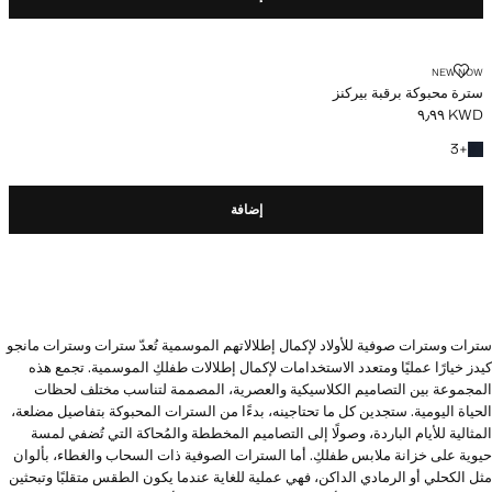
سترة محبوكة برقبة بيركنز
NEW NOW
سترة محبوكة برقبة بيركنز
KWD ٩٫٩٩
السعر الحالي [KWD ٩٫٩٩ ]
+3 المزيد من الألوان
3
+
إضافة
سترات وسترات صوفية للأولاد لإكمال إطلالاتهم الموسمية تُعدّ سترات وسترات مانجو
كيدز خيارًا عمليًا ومتعدد الاستخدامات لإكمال إطلالات طفلكِ الموسمية. تجمع هذه
المجموعة بين التصاميم الكلاسيكية والعصرية، المصممة لتناسب مختلف لحظات
الحياة اليومية. ستجدين كل ما تحتاجينه، بدءًا من السترات المحبوكة بتفاصيل مضلعة،
المثالية للأيام الباردة، وصولًا إلى التصاميم المخططة والمُحاكة التي تُضفي لمسة
حيوية على خزانة ملابس طفلكِ. أما السترات الصوفية ذات السحاب والغطاء، بألوان
مثل الكحلي أو الرمادي الداكن، فهي عملية للغاية عندما يكون الطقس متقلبًا وتبحثين