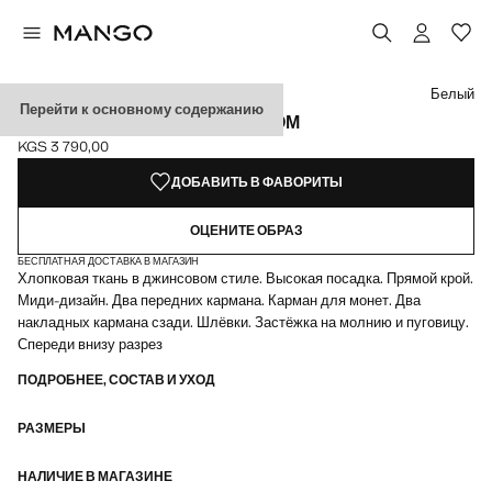
Выберите цвет
Выбранный цвет: Белый
Цвет Черный деним
Цвет Светло-синий
Белый
Перейти к основному содержанию
ЮБКА ИЗ ДЕНИМА С РАЗРЕЗОМ
KGS 3 790,00
Текущая цена [KGS 3 790,00 ]
ДОБАВИТЬ В ФАВОРИТЫ
ОЦЕНИТЕ ОБРАЗ
БЕСПЛАТНАЯ ДОСТАВКА В МАГАЗИН
Хлопковая ткань в джинсовом стиле. Высокая посадка. Прямой крой.
Миди-дизайн. Два передних кармана. Карман для монет. Два
накладных кармана сзади. Шлёвки. Застёжка на молнию и пуговицу.
Спереди внизу разрез
ПОДРОБНЕЕ, СОСТАВ И УХОД
РАЗМЕРЫ
НАЛИЧИЕ В МАГАЗИНЕ