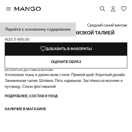
Выберите цвет
Выбранный цвет: Средний синий винтаж
Цвет Черный деним
Средний синий винтаж
Перейти к основному содержанию
ДЖИНСОВАЯ МИНИ-ЮБКА С НИЗКОЙ ТАЛИЕЙ
KGS 3 490,00
Текущая цена [KGS 3 490,00 ]
ДОБАВИТЬ В ФАВОРИТЫ
ОЦЕНИТЕ ОБРАЗ
БЕСПЛАТНАЯ ДОСТАВКА В МАГАЗИН
Хлопковая ткань в джинсовом стиле. Прямой крой. Короткий дизайн.
Заниженная талия. Шлёвки. Пять карманов. Застёжка на молнию и
пуговицу. Сезон фестивалей
ПОДРОБНЕЕ, СОСТАВ И УХОД
НАЛИЧИЕ В МАГАЗИНЕ