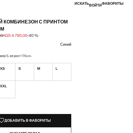
ИСКАТЬ
ФАВОРИТЫ
ВОЙТИ
Й КОМБИНЕЗОН С ПРИНТОМ
ОМ
00
KGS 4 790,00
-40 %
ена зачеркнута [KGS 7 990,00 ]
а [KGS 4 790,00 ]
вет
Синий
мер S, ее рост 176cm.
XS
S
M
L
XXL
КЗЕМПЛЯРЫ!
ИИ. ХОЧУ!
ДОБАВИТЬ В ФАВОРИТЫ