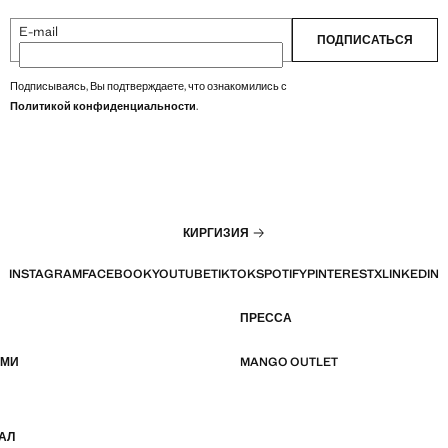
E-mail
ПОДПИСАТЬСЯ
Подписываясь, Вы подтверждаете, что ознакомились с
Политикой конфиденциальности
.
КИРГИЗИЯ
INSTAGRAM
FACEBOOK
YOUTUBE
TIKTOK
SPOTIFY
PINTEREST
X
LINKEDIN
ПРЕССА
АМИ
MANGO OUTLET
АЛ