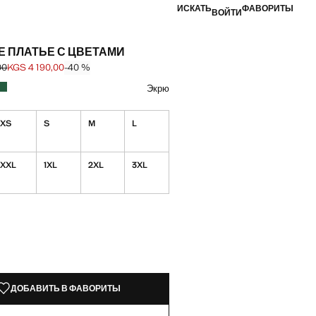
ИСКАТЬ
ФАВОРИТЫ
ВОЙТИ
 ПЛАТЬЕ С ЦВЕТАМИ
00
KGS 4 190,00
-40 %
ена зачеркнута [KGS 6 990,00 ]
а [KGS 4 190,00 ]
вет
цвет: Экрю
Синий
Цвет Зеленый
Экрю
XS
S
M
L
XXL
1XL
2XL
3XL
КЗЕМПЛЯРЫ!
ИИ. ХОЧУ!
ДОБАВИТЬ В ФАВОРИТЫ