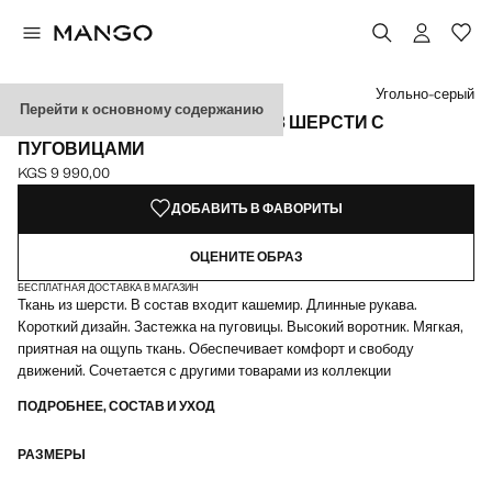
Выберите цвет
Выбранный цвет: Угольно-серый
Угольно-серый
Перейти к основному содержанию
УКОРОЧЕННЫЙ КАРДИГАН ИЗ ШЕРСТИ С
ПУГОВИЦАМИ
KGS 9 990,00
Текущая цена [KGS 9 990,00 ]
ДОБАВИТЬ В ФАВОРИТЫ
ОЦЕНИТЕ ОБРАЗ
БЕСПЛАТНАЯ ДОСТАВКА В МАГАЗИН
Ткань из шерсти. В состав входит кашемир. Длинные рукава.
Короткий дизайн. Застежка на пуговицы. Высокий воротник. Мягкая,
приятная на ощупь ткань. Обеспечивает комфорт и свободу
движений. Сочетается с другими товарами из коллекции
ПОДРОБНЕЕ, СОСТАВ И УХОД
РАЗМЕРЫ