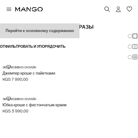
ЖЕНСКИЕ ФЕСТИВАЛЬНЫЕ ОБРАЗЫ
Перейти к основному содержанию
Измен
По
ОТФИЛЬТРОВАТЬ И УПОРЯДОЧИТЬ
По
По
ДЖЕМПЕР КРОШЕ С ПАЙЕТКАМИ
ЭКСКЛЮЗИВНО ОНЛАЙН
Джемпер кроше с пайетками
KGS 7 990,00
Текущая цена [KGS 7 990,00 ]
ЮБКА КРОШЕ С ФЕСТОНЧАТЫМ КРАЕМ
ЭКСКЛЮЗИВНО ОНЛАЙН
Юбка кроше с фестончатым краем
KGS 3 990,00
Текущая цена [KGS 3 990,00 ]