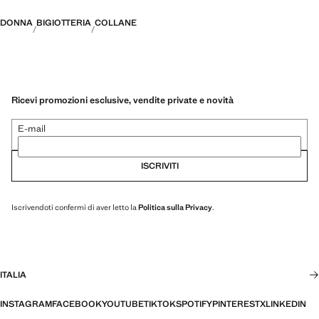
DONNA
BIGIOTTERIA
COLLANE
Ricevi promozioni esclusive, vendite private e novità
E-mail
ISCRIVITI
Iscrivendoti confermi di aver letto la
Politica sulla Privacy
.
ITALIA
INSTAGRAM
FACEBOOK
YOUTUBE
TIKTOK
SPOTIFY
PINTEREST
X
LINKEDIN