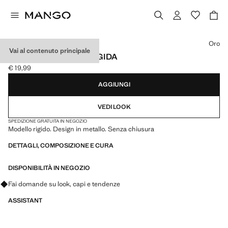
Seleziona un colore
Oro
Vai al contenuto principale
COLLANA CHOKER RIGIDA
€ 19,99
Prezzo attuale [€ 19,99 ]
AGGIUNGI
VEDI LOOK
SPEDIZIONE GRATUITA IN NEGOZIO
Modello rigido. Design in metallo. Senza chiusura
DETTAGLI, COMPOSIZIONE E CURA
DISPONIBILITÀ IN NEGOZIO
Fai domande su look, capi e tendenze
ASSISTANT