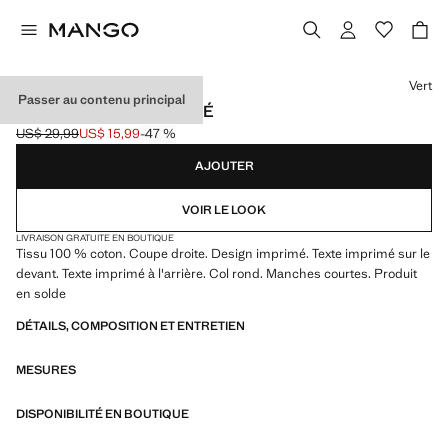
Choisissez une couleur
Vert
Passer au contenu principal
T-SHIRT COTON IMPRIMÉ
US$ 29,99
US$ 15,99
-47 %
Prix initial barré [US$ 29,99 ]
Prix actuel [US$ 15,99 ]
AJOUTER
VOIR LE LOOK
LIVRAISON GRATUITE EN BOUTIQUE
Tissu 100 % coton. Coupe droite. Design imprimé. Texte imprimé sur le
devant. Texte imprimé à l'arrière. Col rond. Manches courtes. Produit
en solde
DÉTAILS, COMPOSITION ET ENTRETIEN
MESURES
DISPONIBILITÉ EN BOUTIQUE