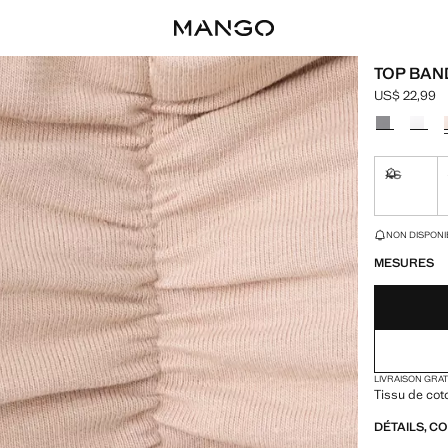
TOP BA
US$ 22,99
Prix actuel [
Choisissez u
XS
Non dispon
DERNIÈRES UNI
NON DISPONIB
MESURES
LIVRAISON GRA
Tissu de cot
DÉTAILS, C