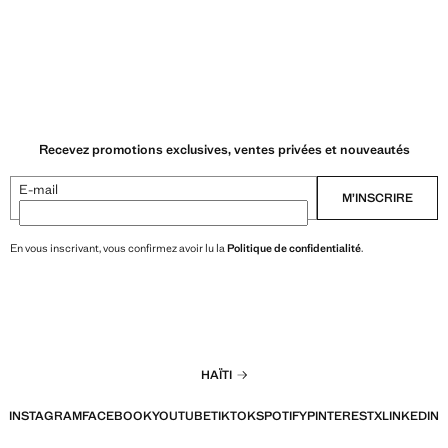
Recevez promotions exclusives, ventes privées et nouveautés
E-mail
M’INSCRIRE
En vous inscrivant, vous confirmez avoir lu la
Politique de confidentialité
.
HAÏTI
INSTAGRAM
FACEBOOK
YOUTUBE
TIKTOK
SPOTIFY
PINTEREST
X
LINKEDIN