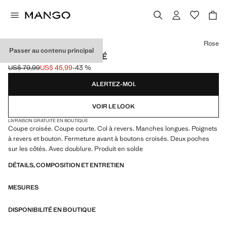
Choisissez une couleur
Rose
Passer au contenu principal
TRENCH COURT CROISÉ
US$ 79,99
US$ 45,99
-43 %
Prix initial barré [US$ 79,99 ]
Prix actuel [US$ 45,99 ]
ALERTEZ-MOI.
VOIR LE LOOK
LIVRAISON GRATUITE EN BOUTIQUE
Coupe croisée. Coupe courte. Col à revers. Manches longues. Poignets
à revers et bouton. Fermeture avant à boutons croisés. Deux poches
sur les côtés. Avec doublure. Produit en solde
DÉTAILS, COMPOSITION ET ENTRETIEN
MESURES
DISPONIBILITÉ EN BOUTIQUE