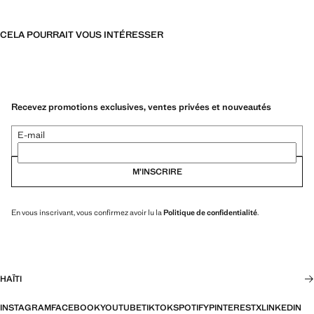
CELA POURRAIT VOUS INTÉRESSER
Recevez promotions exclusives, ventes privées et nouveautés
E-mail
M’INSCRIRE
En vous inscrivant, vous confirmez avoir lu la
Politique de confidentialité
.
HAÏTI
INSTAGRAM
FACEBOOK
YOUTUBE
TIKTOK
SPOTIFY
PINTEREST
X
LINKEDIN