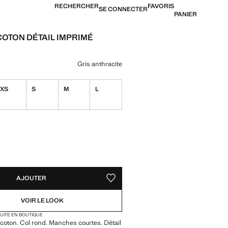
RECHERCHER
FAVORIS
SE CONNECTER
PANIER
COTON DÉTAIL IMPRIMÉ
[US$ 29,99 ]
ne couleur
Gris anthracite
XS
S
M
L
TÉS !
LE. JE LE VEUX !
AJOUTER
AJOUTER AUX FAVORIS
VOIR LE LOOK
TUITE EN BOUTIQUE
coton. Col rond. Manches courtes. Détail