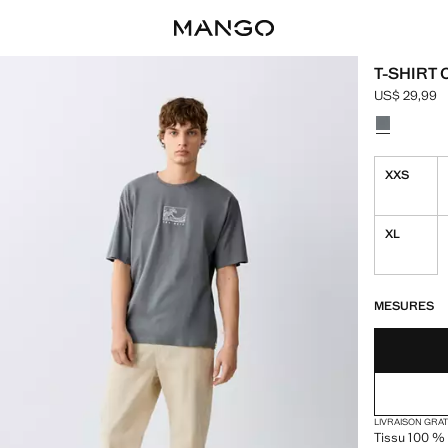
T-SHIRT 
US$ 29,99
Prix actuel 
Choisissez u
XXS
XL
DERNIÈRES UNI
NON DISPONIB
MESURES
LIVRAISON GRA
Tissu 100 % 