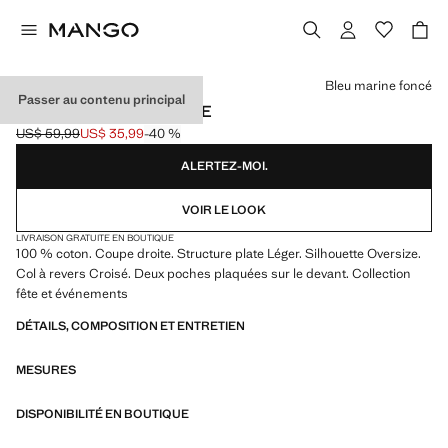
Choisissez une couleur
Bleu marine foncé
Passer au contenu principal
VESTE KIMONO PLISSÉE
US$ 59,99
US$ 35,99
-40 %
Prix initial barré [US$ 59,99 ]
Prix actuel [US$ 35,99 ]
ALERTEZ-MOI.
VOIR LE LOOK
LIVRAISON GRATUITE EN BOUTIQUE
100 % coton. Coupe droite. Structure plate Léger. Silhouette Oversize.
Col à revers Croisé. Deux poches plaquées sur le devant. Collection
fête et événements
DÉTAILS, COMPOSITION ET ENTRETIEN
MESURES
DISPONIBILITÉ EN BOUTIQUE