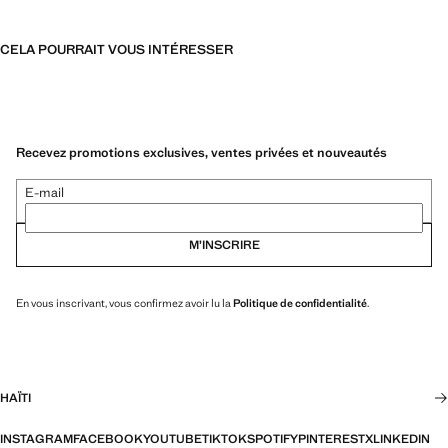
CELA POURRAIT VOUS INTÉRESSER
Recevez promotions exclusives, ventes privées et nouveautés
E-mail
M’INSCRIRE
En vous inscrivant, vous confirmez avoir lu la
Politique de confidentialité
.
HAÏTI
INSTAGRAM
FACEBOOK
YOUTUBE
TIKTOK
SPOTIFY
PINTEREST
X
LINKEDIN