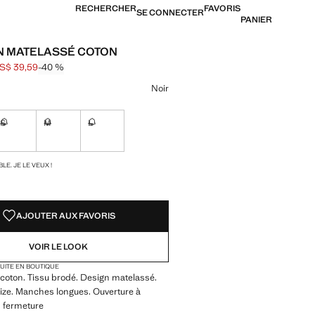
RECHERCHER
FAVORIS
SE CONNECTER
PANIER
 MATELASSÉ COTON
S$ 39,59
-40 %
barré [US$ 65,99 ]
[US$ 39,59 ]
ne couleur
Noir
S
M
L
ible. Je le veux !
Non disponible. Je le veux !
Non disponible. Je le veux !
Non disponible. Je le veux !
TÉS !
LE. JE LE VEUX !
AJOUTER AUX FAVORIS
VOIR LE LOOK
TUITE EN BOUTIQUE
coton. Tissu brodé. Design matelassé.
ize. Manches longues. Ouverture à
s fermeture