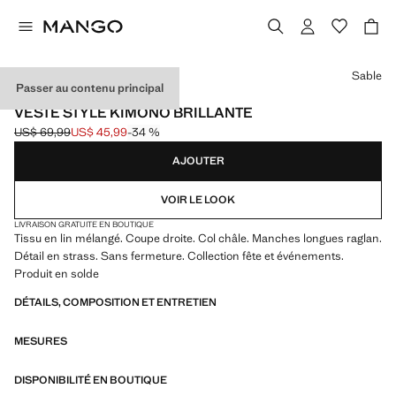
Choisissez une couleur
Sable
Passer au contenu principal
EVENTS
VESTE STYLE KIMONO BRILLANTE
US$ 69,99
US$ 45,99
-34 %
Prix initial barré [US$ 69,99 ]
Prix actuel [US$ 45,99 ]
AJOUTER
VOIR LE LOOK
LIVRAISON GRATUITE EN BOUTIQUE
Tissu en lin mélangé. Coupe droite. Col châle. Manches longues raglan.
Détail en strass. Sans fermeture. Collection fête et événements.
Produit en solde
DÉTAILS, COMPOSITION ET ENTRETIEN
MESURES
DISPONIBILITÉ EN BOUTIQUE