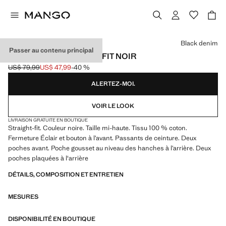
Choisissez une couleur
Black denim
Passer au contenu principal
JEAN MOBY STRAIGHT-FIT NOIR
US$ 79,99
US$ 47,99
-40 %
Prix initial barré [US$ 79,99 ]
Prix actuel [US$ 47,99 ]
ALERTEZ-MOI.
VOIR LE LOOK
LIVRAISON GRATUITE EN BOUTIQUE
Straight-fit. Couleur noire. Taille mi-haute. Tissu 100 % coton.
Fermeture Éclair et bouton à l’avant. Passants de ceinture. Deux
poches avant. Poche gousset au niveau des hanches à l’arrière. Deux
poches plaquées à l'arrière
DÉTAILS, COMPOSITION ET ENTRETIEN
MESURES
DISPONIBILITÉ EN BOUTIQUE