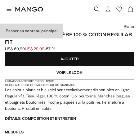
Choisissez une couleur
Blanc
Passer au contenu principal
CHEMISE OXFORD LÉGÈRE 100 % COTON REGULAR-
FIT
US$ 69,99
US$ 29,99
-57 %
Prix initial barré [US$ 69,99 ]
Prix actuel [US$ 29,99 ]
AJOUTER
VOIR LE LOOK
LIVRAISON GRATUITE EN BOUTIQUE
REGULAR FIT
COL CHEMISE
LONGUEUR STANDARD
Les coloris blanc et bleu ciel sont exclusivement disponibles en ligne.
Regular-fit. Tissu léger. 100 % coton. Col boutonné. Manches longues
et poignets boutonnés. Poche plaquée sur la poitrine. Fermeture à
boutons. Produit en solde
DÉTAILS, COMPOSITION ET ENTRETIEN
MESURES