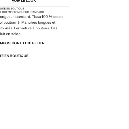
VOIR LE LOOK
TUITE EN BOUTIQUE
L CHEMISE
LONGUEUR STANDARD
 Longueur standard. Tissu 100 % coton.
Col boutonné. Manches longues et
utonnés. Fermeture à boutons. Bas
duit en solde
OMPOSITION ET ENTRETIEN
ITÉ EN BOUTIQUE