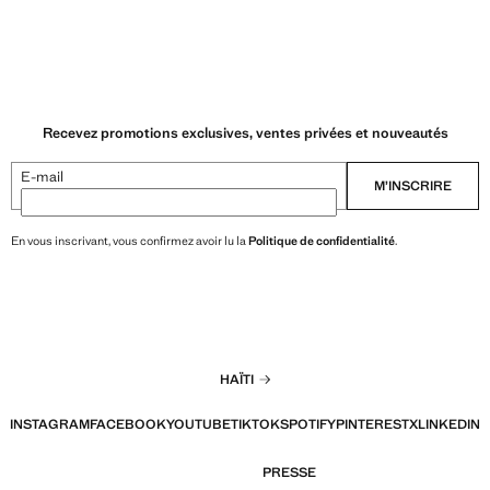
Recevez promotions exclusives, ventes privées et nouveautés
E-mail
M’INSCRIRE
En vous inscrivant, vous confirmez avoir lu la
Politique de confidentialité
.
HAÏTI
INSTAGRAM
FACEBOOK
YOUTUBE
TIKTOK
SPOTIFY
PINTEREST
X
LINKEDIN
PRESSE