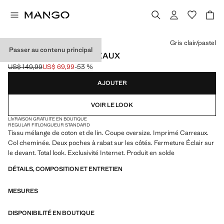
Choisissez une couleur
Gris clair/pastel
Passer au contenu principal
VESTE BOMBER CARREAUX
US$ 149,99
US$ 69,99
-53 %
Prix initial barré [US$ 149,99 ]
Prix actuel [US$ 69,99 ]
AJOUTER
VOIR LE LOOK
LIVRAISON GRATUITE EN BOUTIQUE
REGULAR FIT
LONGUEUR STANDARD
Tissu mélange de coton et de lin. Coupe oversize. Imprimé Carreaux.
Col cheminée. Deux poches à rabat sur les côtés. Fermeture Éclair sur
le devant. Total look. Exclusivité Internet. Produit en solde
DÉTAILS, COMPOSITION ET ENTRETIEN
MESURES
DISPONIBILITÉ EN BOUTIQUE