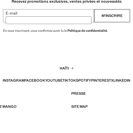
Recevez promotions exclusives, ventes privées et nouveautés
E-mail
M’INSCRIRE
En vous inscrivant, vous confirmez avoir lu la
Politique de confidentialité
.
HAÏTI
INSTAGRAM
FACEBOOK
YOUTUBE
TIKTOK
SPOTIFY
PINTEREST
X
LINKEDIN
PRESSE
EZ MANGO
SITE MAP