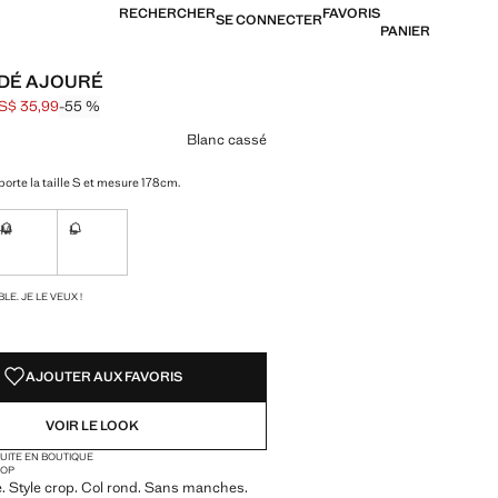
RECHERCHER
FAVORIS
SE CONNECTER
PANIER
DÉ AJOURÉ
S$ 35,99
-55 %
barré [US$ 79,99 ]
[US$ 35,99 ]
ne couleur
Blanc cassé
orte la taille S et mesure 178cm.
M
L
ible. Je le veux !
Non disponible. Je le veux !
Non disponible. Je le veux !
TÉS !
LE. JE LE VEUX !
AJOUTER AUX FAVORIS
VOIR LE LOOK
TUITE EN BOUTIQUE
OP
. Style crop. Col rond. Sans manches.