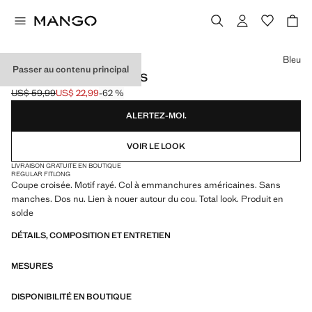
Choisissez une couleur
Bleu
Passer au contenu principal
TOP CROISÉ À RAYURES
US$ 59,99
US$ 22,99
-62 %
Prix initial barré [US$ 59,99 ]
Prix actuel [US$ 22,99 ]
ALERTEZ-MOI.
VOIR LE LOOK
LIVRAISON GRATUITE EN BOUTIQUE
REGULAR FIT
LONG
Coupe croisée. Motif rayé. Col à emmanchures américaines. Sans
manches. Dos nu. Lien à nouer autour du cou. Total look. Produit en
solde
DÉTAILS, COMPOSITION ET ENTRETIEN
MESURES
DISPONIBILITÉ EN BOUTIQUE