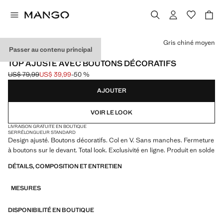
Choisissez une couleur
Gris chiné moyen
Passer au contenu principal
EXCLUSIVITÉ INTERNET
TOP AJUSTÉ AVEC BOUTONS DÉCORATIFS
US$ 79,99
US$ 39,99
-50 %
Prix initial barré [US$ 79,99 ]
Prix actuel [US$ 39,99 ]
AJOUTER
VOIR LE LOOK
LIVRAISON GRATUITE EN BOUTIQUE
SERRÉ
LONGUEUR STANDARD
Design ajusté. Boutons décoratifs. Col en V. Sans manches. Fermeture
à boutons sur le devant. Total look. Exclusivité en ligne. Produit en solde
DÉTAILS, COMPOSITION ET ENTRETIEN
MESURES
DISPONIBILITÉ EN BOUTIQUE