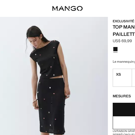
EXCLUSIVITÉ
TOP MAN
PAILLET
US$ 69,99
Prix actuel 
Choisissez u
Le mannequin p
XS
DERNIÈRES UNI
NON DISPONIB
MESURES
LIVRAISON GRA
SERRÉ
LONGUE