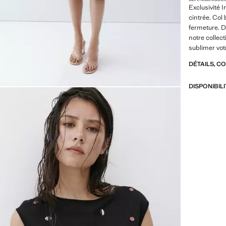
Exclusivité I
cintrée. Col
fermeture. D
notre collec
sublimer vot
DÉTAILS, C
DISPONIBIL