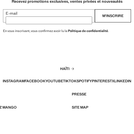
Recevez promotions exclusives, ventes privées et nouveautés
E-mail
M’INSCRIRE
En vous inscrivant, vous confirmez avoir lu la
Politique de confidentialité
.
HAÏTI
INSTAGRAM
FACEBOOK
YOUTUBE
TIKTOK
SPOTIFY
PINTEREST
X
LINKEDIN
PRESSE
EZ MANGO
SITE MAP