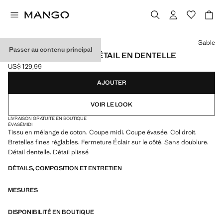
Choisissez une couleur
Sable
Passer au contenu principal
ROBE CORSET AVEC DÉTAIL EN DENTELLE
US$ 129,99
Prix actuel [US$ 129,99 ]
AJOUTER
VOIR LE LOOK
LIVRAISON GRATUITE EN BOUTIQUE
ÉVASÉ
MIDI
Tissu en mélange de coton. Coupe midi. Coupe évasée. Col droit.
Bretelles fines réglables. Fermeture Éclair sur le côté. Sans doublure.
Détail dentelle. Détail plissé
DÉTAILS, COMPOSITION ET ENTRETIEN
MESURES
DISPONIBILITÉ EN BOUTIQUE