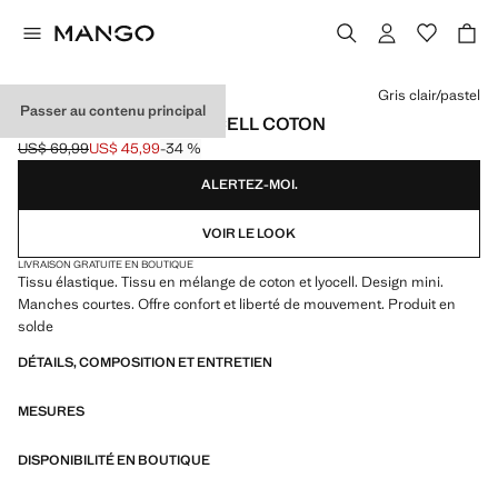
Choisissez une couleur
Gris clair/pastel
Passer au contenu principal
CHEMISE DE NUIT LYOCELL COTON
US$ 69,99
US$ 45,99
-34 %
Prix initial barré [US$ 69,99 ]
Prix actuel [US$ 45,99 ]
ALERTEZ-MOI.
VOIR LE LOOK
LIVRAISON GRATUITE EN BOUTIQUE
Tissu élastique. Tissu en mélange de coton et lyocell. Design mini.
Manches courtes. Offre confort et liberté de mouvement. Produit en
solde
DÉTAILS, COMPOSITION ET ENTRETIEN
MESURES
DISPONIBILITÉ EN BOUTIQUE