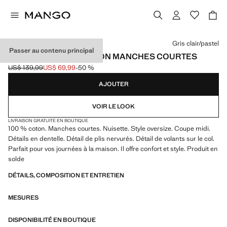
Choisissez une couleur
Gris clair/pastel
Passer au contenu principal
CHEMISE DE NUIT COTON MANCHES COURTES
US$ 139,99
US$ 69,99
-50 %
Prix initial barré [US$ 139,99 ]
Prix actuel [US$ 69,99 ]
AJOUTER
VOIR LE LOOK
LIVRAISON GRATUITE EN BOUTIQUE
100 % coton. Manches courtes. Nuisette. Style oversize. Coupe midi.
Détails en dentelle. Détail de plis nervurés. Détail de volants sur le col.
Parfait pour vos journées à la maison. Il offre confort et style. Produit en
solde
DÉTAILS, COMPOSITION ET ENTRETIEN
MESURES
DISPONIBILITÉ EN BOUTIQUE