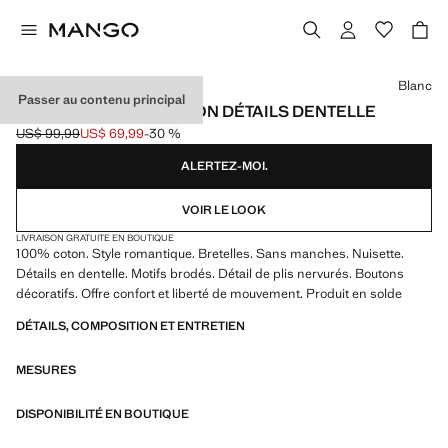
Choisissez une couleur
Blanc
Passer au contenu principal
CHEMISE DE NUIT COTON DÉTAILS DENTELLE
US$ 99,99
US$ 69,99
-30 %
Prix initial barré [US$ 99,99 ]
Prix actuel [US$ 69,99 ]
ALERTEZ-MOI.
VOIR LE LOOK
LIVRAISON GRATUITE EN BOUTIQUE
100% coton. Style romantique. Bretelles. Sans manches. Nuisette.
Détails en dentelle. Motifs brodés. Détail de plis nervurés. Boutons
décoratifs. Offre confort et liberté de mouvement. Produit en solde
DÉTAILS, COMPOSITION ET ENTRETIEN
MESURES
DISPONIBILITÉ EN BOUTIQUE