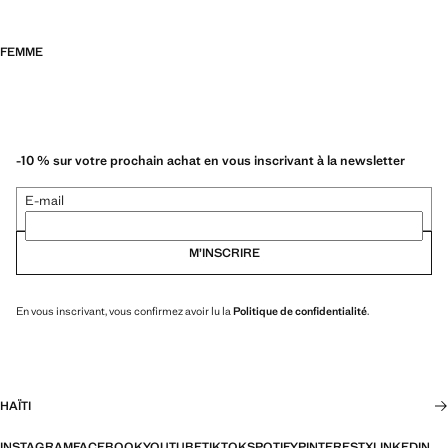
FEMME
-10 % sur votre prochain achat en vous inscrivant à la newsletter
E-mail
M’INSCRIRE
En vous inscrivant, vous confirmez avoir lu la
Politique de confidentialité
.
HAÏTI
INSTAGRAM
FACEBOOK
YOUTUBE
TIKTOK
SPOTIFY
PINTEREST
X
LINKEDIN